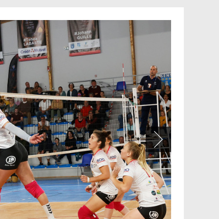
olley 89 / Etudiant
Orléanais