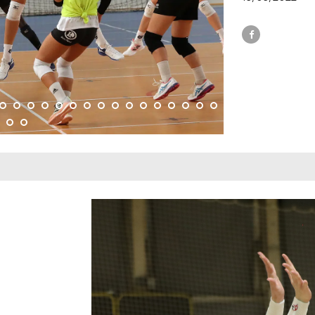
lub –