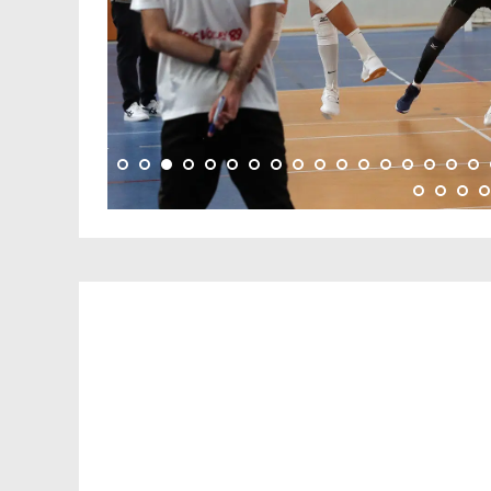
ALBUM
Levallois Sporting C
Sens Volley 89