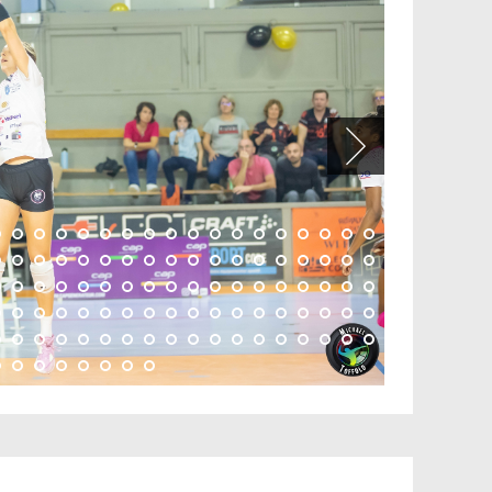
-ball Stade
tin / Sens volley 89