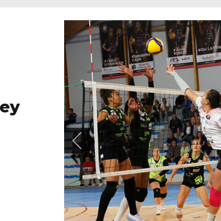
ALBUM
Sens V
Club 