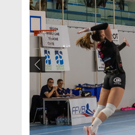
ALBUM
MO Mougins / Sens 
89